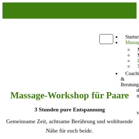
Startse
Massa
Coach
&
Beratung
Works
Massage-Workshop für Paare
Koste
Über
mich
3 Stunden pure Entspannung
Impres
Gemeinsame Zeit, achtsame Berührung und wohltuende
Nähe für euch beide.
X