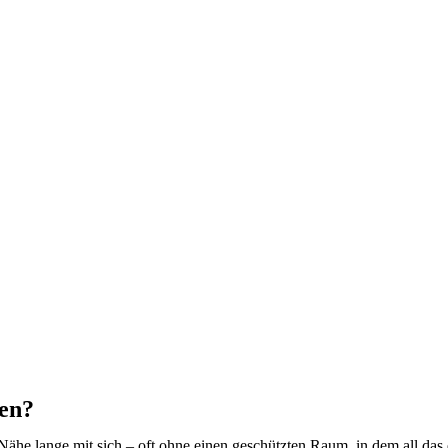
sen?
he lange mit sich – oft ohne einen geschützten Raum, in dem all das e