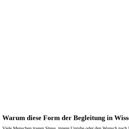
Warum diese Form der Begleitung in Wis
Viele Menschen tragen Stress, innere Unruhe oder den Wunsch nach Nä